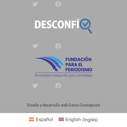
Diseño y desarrollo web Datos Concepción
Español
English
(
Inglés
)